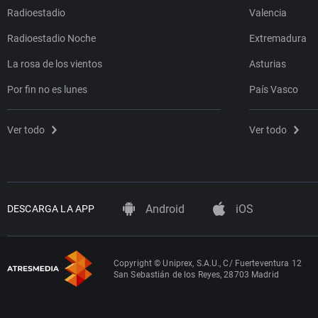
Radioestadio
Valencia
Radioestadio Noche
Extremadura
La rosa de los vientos
Asturias
Por fin no es lunes
País Vasco
Ver todo
Ver todo
Android
iOS
DESCARGA LA APP
Copyright © Uniprex, S.A.U., C/ Fuerteventura 12
San Sebastián de los Reyes, 28703 Madrid