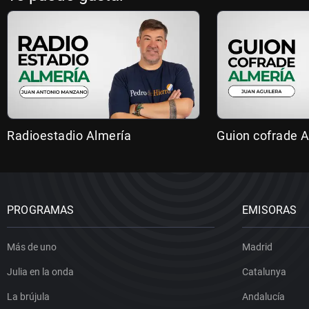
Radioestadio Almería
Guion cofrade A
PROGRAMAS
EMISORAS
Más de uno
Madrid
Julia en la onda
Catalunya
La brújula
Andalucía