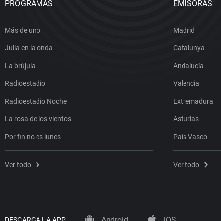
PROGRAMAS
EMISORAS
Más de uno
Madrid
Julia en la onda
Catalunya
La brújula
Andalucía
Radioestadio
Valencia
Radioestadio Noche
Extremadura
La rosa de los vientos
Asturias
Por fin no es lunes
País Vasco
Ver todo
Ver todo
Android
iOS
DESCARGA LA APP