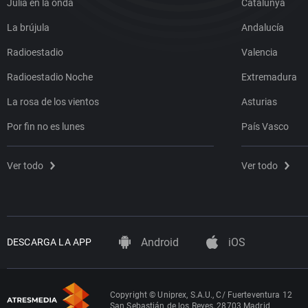
Julia en la onda
Catalunya
La brújula
Andalucía
Radioestadio
Valencia
Radioestadio Noche
Extremadura
La rosa de los vientos
Asturias
Por fin no es lunes
País Vasco
Ver todo
Ver todo
Android
iOS
DESCARGA LA APP
Copyright © Uniprex, S.A.U., C/ Fuerteventura 12
San Sebastián de los Reyes, 28703 Madrid