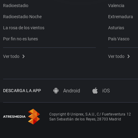
Radioestadio
Valencia
Radioestadio Noche
Extremadura
La rosa de los vientos
Asturias
Por fin no es lunes
País Vasco
Ver todo
Ver todo
Android
iOS
DESCARGA LA APP
Copyright © Uniprex, S.A.U., C/ Fuerteventura 12
San Sebastián de los Reyes, 28703 Madrid