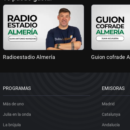
Radioestadio Almería
Guion cofrade A
PROGRAMAS
EMISORAS
Más de uno
Madrid
Julia en la onda
Catalunya
La brújula
Andalucía