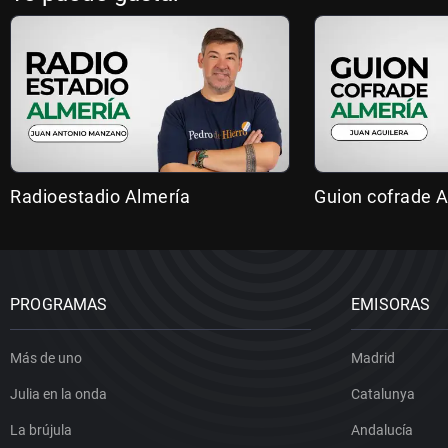
Radioestadio Almería
Guion cofrade A
PROGRAMAS
EMISORAS
Más de uno
Madrid
Julia en la onda
Catalunya
La brújula
Andalucía