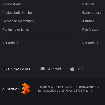
Radioestadio
Valencia
Radioestadio Noche
Extremadura
La rosa de los vientos
Asturias
Por fin no es lunes
País Vasco
Ver todo
Ver todo
Android
iOS
DESCARGA LA APP
Copyright © Uniprex, S.A.U., C/ Fuerteventura 12
San Sebastián de los Reyes, 28703 Madrid