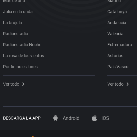
Más de uno
Madrid
Julia en la onda
Catalunya
La brújula
Andalucía
Radioestadio
Valencia
Radioestadio Noche
Extremadura
La rosa de los vientos
Asturias
Por fin no es lunes
País Vasco
Ver todo
Ver todo
Android
iOS
DESCARGA LA APP