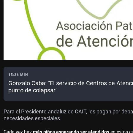
15:36 MIN
Gonzalo Caba: "El servicio de Centros de Atenc
punto de colapsar"
Para el Presidente andaluz de CAIT, les pagan por deb
necesidades especiales.
Cada vez hay
más niños esperando ser atendidos
en estos c