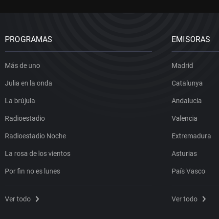
PROGRAMAS
EMISORAS
Más de uno
Madrid
Julia en la onda
Catalunya
La brújula
Andalucía
Radioestadio
Valencia
Radioestadio Noche
Extremadura
La rosa de los vientos
Asturias
Por fin no es lunes
País Vasco
Ver todo
Ver todo