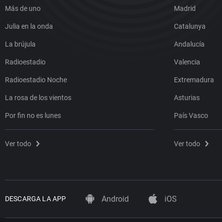
Más de uno
Madrid
Julia en la onda
Catalunya
La brújula
Andalucía
Radioestadio
Valencia
Radioestadio Noche
Extremadura
La rosa de los vientos
Asturias
Por fin no es lunes
País Vasco
Ver todo
Ver todo
Android
iOS
DESCARGA LA APP