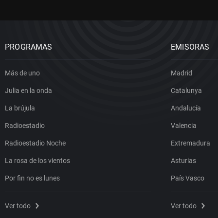
PROGRAMAS
EMISORAS
Más de uno
Madrid
Julia en la onda
Catalunya
La brújula
Andalucía
Radioestadio
Valencia
Radioestadio Noche
Extremadura
La rosa de los vientos
Asturias
Por fin no es lunes
País Vasco
Ver todo
Ver todo