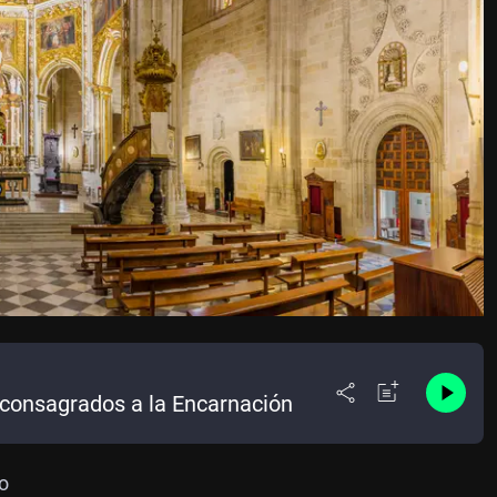
consagrados a la Encarnación
o