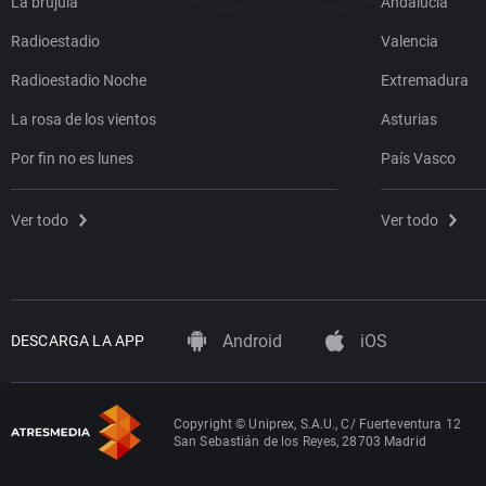
La brújula
Andalucía
Radioestadio
Valencia
Radioestadio Noche
Extremadura
La rosa de los vientos
Asturias
Por fin no es lunes
País Vasco
Ver todo
Ver todo
Android
iOS
DESCARGA LA APP
Copyright © Uniprex, S.A.U., C/ Fuerteventura 12
San Sebastián de los Reyes, 28703 Madrid