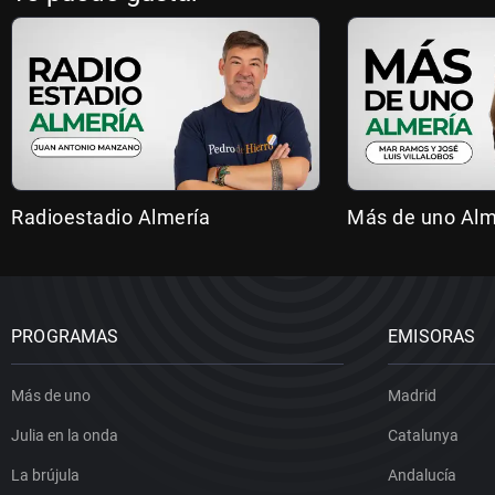
Radioestadio Almería
Más de uno Alm
PROGRAMAS
EMISORAS
Más de uno
Madrid
Julia en la onda
Catalunya
La brújula
Andalucía