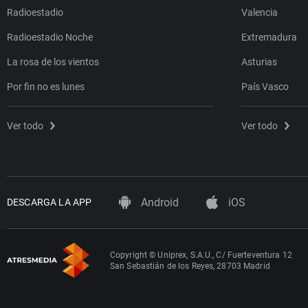
Radioestadio
Valencia
Radioestadio Noche
Extremadura
La rosa de los vientos
Asturias
Por fin no es lunes
País Vasco
Ver todo
Ver todo
Android
iOS
DESCARGA LA APP
Copyright © Uniprex, S.A.U., C/ Fuerteventura 12
San Sebastián de los Reyes, 28703 Madrid