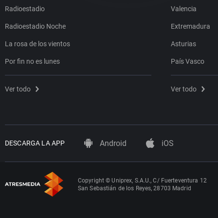
Radioestadio
Valencia
Radioestadio Noche
Extremadura
La rosa de los vientos
Asturias
Por fin no es lunes
País Vasco
Ver todo
Ver todo
Android
iOS
DESCARGA LA APP
Copyright © Uniprex, S.A.U., C/ Fuerteventura 12
San Sebastián de los Reyes, 28703 Madrid