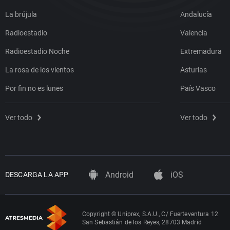
La brújula
Andalucía
Radioestadio
Valencia
Radioestadio Noche
Extremadura
La rosa de los vientos
Asturias
Por fin no es lunes
País Vasco
Ver todo
Ver todo
Android
iOS
DESCARGA LA APP
Copyright © Uniprex, S.A.U., C/ Fuerteventura 12
San Sebastián de los Reyes, 28703 Madrid