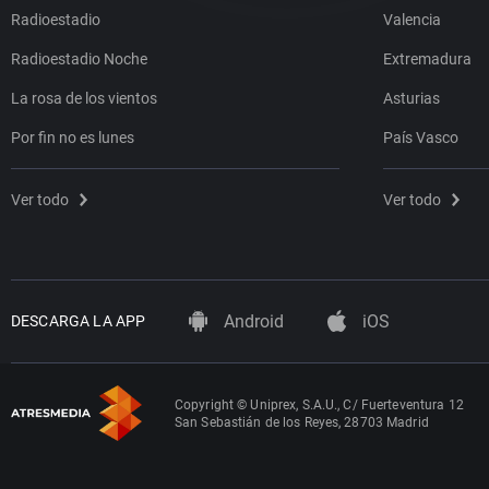
Radioestadio
Valencia
Radioestadio Noche
Extremadura
La rosa de los vientos
Asturias
Por fin no es lunes
País Vasco
Ver todo
Ver todo
Android
iOS
DESCARGA LA APP
Copyright © Uniprex, S.A.U., C/ Fuerteventura 12
San Sebastián de los Reyes, 28703 Madrid