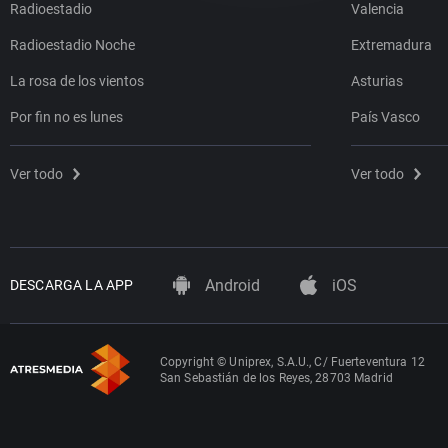
Radioestadio
Valencia
Radioestadio Noche
Extremadura
La rosa de los vientos
Asturias
Por fin no es lunes
País Vasco
Ver todo
Ver todo
Android
iOS
DESCARGA LA APP
Copyright © Uniprex, S.A.U., C/ Fuerteventura 12
San Sebastián de los Reyes, 28703 Madrid