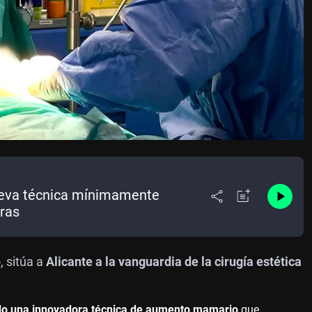
ueva técnica mínimamente
oras
 sitúa a
Alicante a la vanguardia de la cirugía estética
ado una innovadora técnica de aumento mamario
que