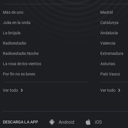
Más de uno
Madrid
Julia en la onda
Catalunya
La brújula
Andalucía
Radioestadio
Valencia
Radioestadio Noche
Extremadura
La rosa de los vientos
Asturias
Por fin no es lunes
País Vasco
Ver todo
Ver todo
Android
iOS
DESCARGA LA APP