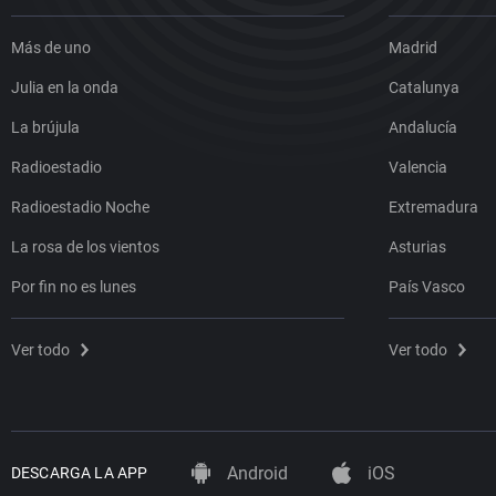
Más de uno
Madrid
Julia en la onda
Catalunya
La brújula
Andalucía
Radioestadio
Valencia
Radioestadio Noche
Extremadura
La rosa de los vientos
Asturias
Por fin no es lunes
País Vasco
Ver todo
Ver todo
Android
iOS
DESCARGA LA APP