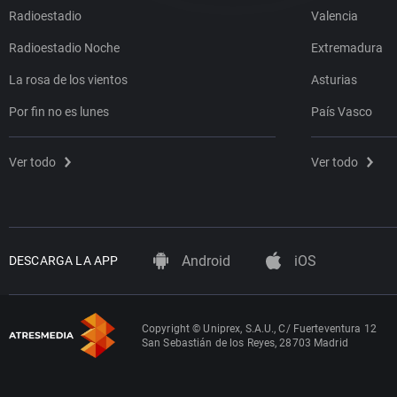
Radioestadio
Valencia
Radioestadio Noche
Extremadura
La rosa de los vientos
Asturias
Por fin no es lunes
País Vasco
Ver todo
Ver todo
Android
iOS
DESCARGA LA APP
Copyright © Uniprex, S.A.U., C/ Fuerteventura 12
San Sebastián de los Reyes, 28703 Madrid