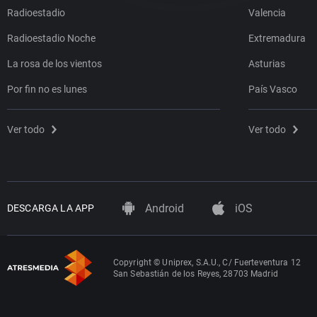
Radioestadio
Valencia
Radioestadio Noche
Extremadura
La rosa de los vientos
Asturias
Por fin no es lunes
País Vasco
Ver todo
Ver todo
Android
iOS
DESCARGA LA APP
Copyright © Uniprex, S.A.U., C/ Fuerteventura 12
San Sebastián de los Reyes, 28703 Madrid