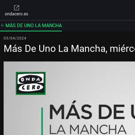
ondacero.es
MÁS DE UNO LA MANCHA
03/04/2024
Más De Uno La Mancha, miérc