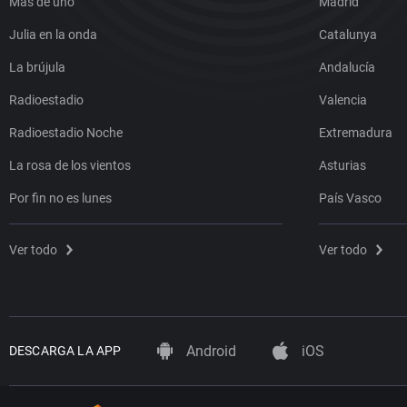
Más de uno
Madrid
Julia en la onda
Catalunya
La brújula
Andalucía
Radioestadio
Valencia
Radioestadio Noche
Extremadura
La rosa de los vientos
Asturias
Por fin no es lunes
País Vasco
Ver todo
Ver todo
Android
iOS
DESCARGA LA APP