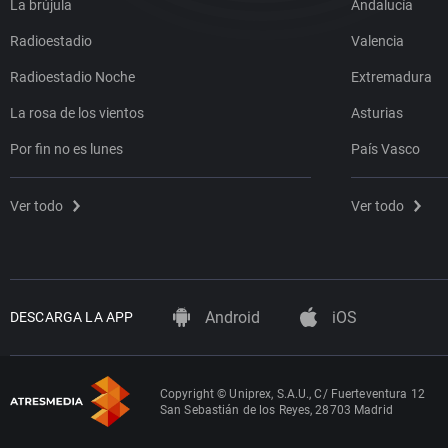
La brújula
Andalucía
Radioestadio
Valencia
Radioestadio Noche
Extremadura
La rosa de los vientos
Asturias
Por fin no es lunes
País Vasco
Ver todo
Ver todo
Android
iOS
DESCARGA LA APP
Copyright © Uniprex, S.A.U., C/ Fuerteventura 12
San Sebastián de los Reyes, 28703 Madrid