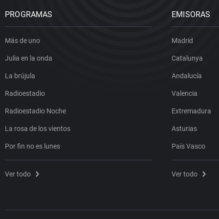
PROGRAMAS
EMISORAS
Más de uno
Madrid
Julia en la onda
Catalunya
La brújula
Andalucía
Radioestadio
Valencia
Radioestadio Noche
Extremadura
La rosa de los vientos
Asturias
Por fin no es lunes
País Vasco
Ver todo
Ver todo