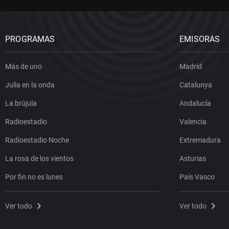
PROGRAMAS
EMISORAS
Más de uno
Madrid
Julia en la onda
Catalunya
La brújula
Andalucía
Radioestadio
Valencia
Radioestadio Noche
Extremadura
La rosa de los vientos
Asturias
Por fin no es lunes
País Vasco
Ver todo
Ver todo