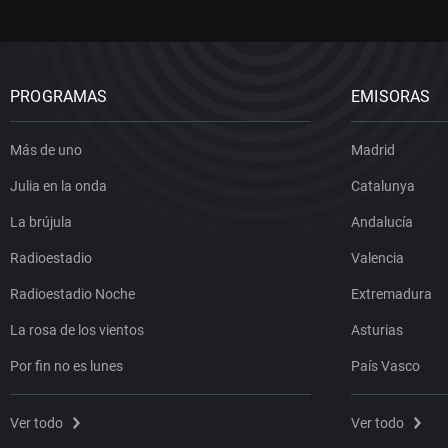
PROGRAMAS
EMISORAS
Más de uno
Madrid
Julia en la onda
Catalunya
La brújula
Andalucía
Radioestadio
Valencia
Radioestadio Noche
Extremadura
La rosa de los vientos
Asturias
Por fin no es lunes
País Vasco
Ver todo
Ver todo