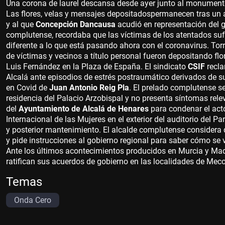
Una corona de laurel descansa desde ayer junto al monumento
Las flores, velas y mensajes depositados
permanecen tras un ac
y al que
Concepción Dancausa
acudió en representación del g
complutense, recordaba que las víctimas de los atentados suf
diferente a lo que está pasando ahora con el coronavirus. Tor
de víctimas y vecinos a título personal fueron depositando flor
Luis Fernández en la Plaza de España. El sindicato
CSIF
recla
Alcalá ante episodios de estrés postraumático derivados de s
en Covid de
Juan Antonio Reig Pla
. El prelado complutense
s
residencia del Palacio Arzobispal y no presenta síntomas rele
del
Ayuntamiento de Alcalá de Henares
para condenar el act
Internacional de las Mujeres en el exterior del auditorio del 
y posterior mantenimiento. El alcalde complutense considera
y pide instrucciones al gobierno regional para saber cómo se v
Ante los últimos acontecimientos producidos en Murcia y Madr
ratifican sus acuerdos de gobierno en las localidades de Mec
Temas
Onda Cero