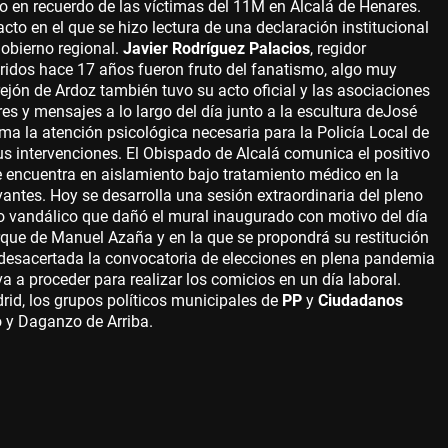
 en recuerdo de las víctimas del 11M en Alcalá de Henares.
to en el que se hizo lectura de una declaración institucional
obierno regional.
Javier Rodríguez Palacios
, regidor
ridos hace 17 años fueron fruto del fanatismo, algo muy
rejón de Ardoz también tuvo su acto oficial y las asociaciones
es y mensajes a lo largo del día junto a la escultura de
José
ma la atención psicológica necesaria para la Policía Local de
us intervenciones. El Obispado de Alcalá comunica el positivo
e encuentra en aislamiento bajo tratamiento médico en la
vantes. Hoy se desarrolla una sesión extraordinaria del pleno
o vandálico que dañó el mural inaugurado con motivo del día
Parque de Manuel Azaña y en la que se propondrá su restitución
 desacertada la convocatoria de elecciones en plena pandemia
a a proceder para realizar los comicios en un día laboral.
id, los grupos políticos municipales de
PP
y
Ciudadanos
o y Daganzo de Arriba.