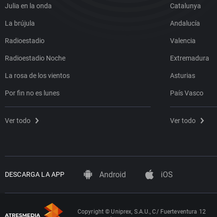
Julia en la onda
Catalunya
La brújula
Andalucía
Radioestadio
Valencia
Radioestadio Noche
Extremadura
La rosa de los vientos
Asturias
Por fin no es lunes
País Vasco
Ver todo
Ver todo
Android
iOS
DESCARGA LA APP
Copyright © Uniprex, S.A.U., C/ Fuerteventura 12