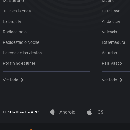
Más de uno
Madrid
Julia en la onda
Catalunya
La brújula
Andalucía
Radioestadio
Valencia
Radioestadio Noche
Extremadura
La rosa de los vientos
Asturias
Por fin no es lunes
País Vasco
Ver todo
Ver todo
Android
iOS
DESCARGA LA APP