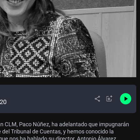
020
P en CLM, Paco Núñez, ha adelantado que impugnarán
 del Tribunal de Cuentas, y hemos conocido la
 que nos ha hablado su director, Antonio Álvarez.