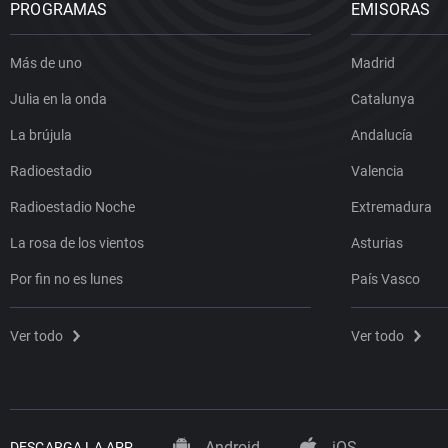
PROGRAMAS
EMISORAS
Más de uno
Madrid
Julia en la onda
Catalunya
La brújula
Andalucía
Radioestadio
Valencia
Radioestadio Noche
Extremadura
La rosa de los vientos
Asturias
Por fin no es lunes
País Vasco
Ver todo
Ver todo
Android
iOS
DESCARGA LA APP