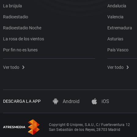
La brújula
Andalucía
Radioestadio
Valencia
Radioestadio Noche
Extremadura
La rosa de los vientos
Asturias
Por fin no es lunes
País Vasco
Ver todo
Ver todo
Android
iOS
DESCARGA LA APP
Copyright © Uniprex, S.A.U., C/ Fuerteventura 12
San Sebastián de los Reyes, 28703 Madrid