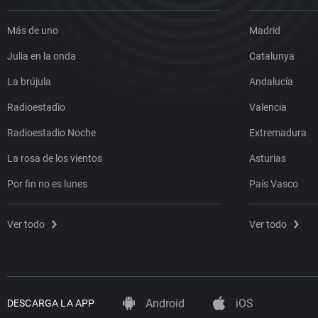
Más de uno
Madrid
Julia en la onda
Catalunya
La brújula
Andalucía
Radioestadio
Valencia
Radioestadio Noche
Extremadura
La rosa de los vientos
Asturias
Por fin no es lunes
País Vasco
Ver todo
Ver todo
Android
iOS
DESCARGA LA APP