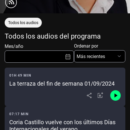
Todos los audios
Todos los audios del programa
Ordenar por
Mes/año
Más recientes
01H 49 MIN
La terraza del fin de semana 01/09/2024
Ene
Feb
Mar
Abr
May
Jun
Jul
Ago
Sep
Oct
Nov
Dic
07:17 MIN
Coria Castillo vuelve con los últimos Días
Borrar
Mes actual
Internacionales del verano