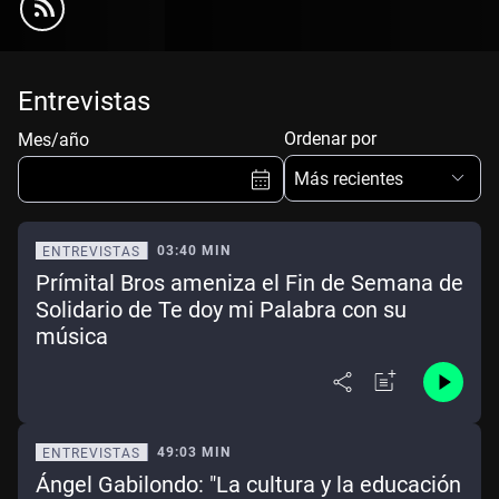
Entrevistas
Ordenar por
Mes/año
Más recientes
03:40 MIN
ENTREVISTAS
Prímital Bros ameniza el Fin de Semana de
Ene
Feb
Mar
Abr
Solidario de Te doy mi Palabra con su
música
May
Jun
Jul
Ago
Sep
Oct
Nov
Dic
Borrar
Mes actual
49:03 MIN
ENTREVISTAS
Ángel Gabilondo: "La cultura y la educación