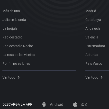
Más de uno
Madrid
Julia en la onda
Catalunya
La brújula
Andalucía
Radioestadio
Valencia
Radioestadio Noche
Extremadura
La rosa de los vientos
Asturias
Por fin no es lunes
País Vasco
Ver todo
Ver todo
Android
iOS
DESCARGA LA APP