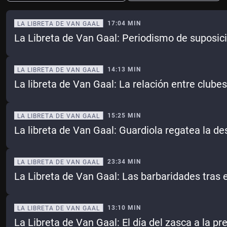
17:04 MIN
LA LIBRETA DE VAN GAAL
La Libreta de Van Gaal: Periodismo de suposic
Ene
Feb
Mar
Abr
May
Jun
Jul
Ago
14:13 MIN
LA LIBRETA DE VAN GAAL
La libreta de Van Gaal: La relación entre clube
Sep
Oct
Nov
Dic
Borrar
Mes actual
15:25 MIN
LA LIBRETA DE VAN GAAL
La libreta de Van Gaal: Guardiola regatea la de
23:34 MIN
LA LIBRETA DE VAN GAAL
La Libreta de Van Gaal: Las barbaridades tras e
13:10 MIN
LA LIBRETA DE VAN GAAL
La Libreta de Van Gaal: El día del zasca a la pr