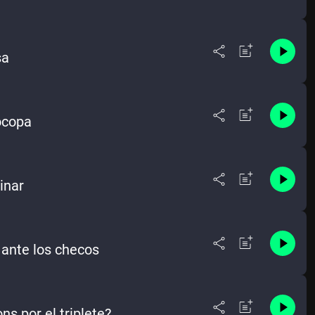
sa
rocopa
inar
 ante los checos
s por el triplete?