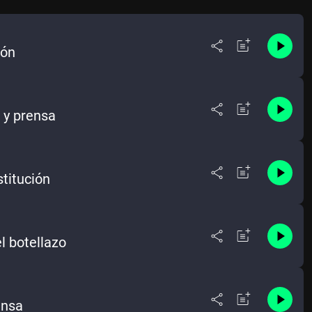
ión
s y prensa
stitución
l botellazo
ensa