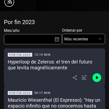
Por fin 2023
Ordenar por
Mes/año
Más recientes
12:15 MIN
POR FIN 2023
Hyperloop de Zeleros: el tren del futuro
Ene
Feb
Mar
Abr
que levita magnéticamente
May
Jun
Jul
Ago
Sep
Oct
Nov
Dic
50:17 MIN
POR FIN 2023
Borrar
Mes actual
Mauricio Wiesenthal (El Expresso): "Hay un
espacio infinito que no conocemos hasta