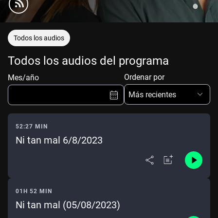
Todos los audios
Todos los audios del programa
Ordenar por
Mes/año
Más recientes
52:27 MIN
Ni tan mal 6/8/2023
Ene
Feb
Mar
Abr
May
Jun
Jul
Ago
Sep
Oct
Nov
Dic
01H 52 MIN
Ni tan mal (05/08/2023)
Borrar
Mes actual