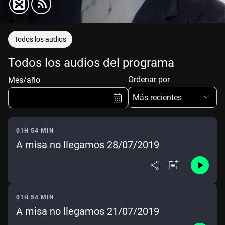
Todos los audios
Todos los audios del programa
Ordenar por
Mes/año
Más recientes
01H 54 MIN
A misa no llegamos 28/07/2019
Ene
Feb
Mar
Abr
May
Jun
Jul
Ago
Sep
Oct
Nov
Dic
01H 54 MIN
A misa no llegamos 21/07/2019
Borrar
Mes actual