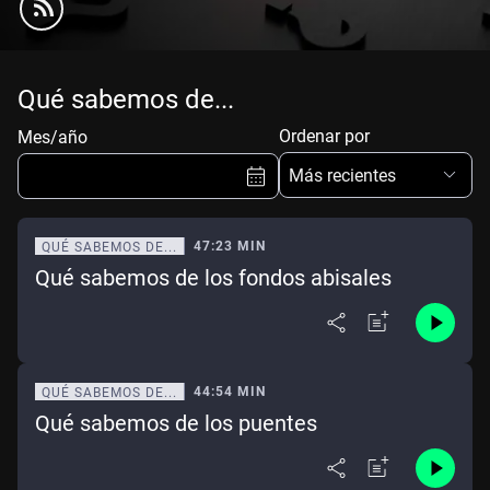
Qué sabemos de...
Ordenar por
Mes/año
Más recientes
47:23 MIN
QUÉ SABEMOS DE...
Qué sabemos de los fondos abisales
Ene
Feb
Mar
Abr
May
Jun
Jul
Ago
Sep
Oct
Nov
Dic
44:54 MIN
QUÉ SABEMOS DE...
Qué sabemos de los puentes
Borrar
Mes actual