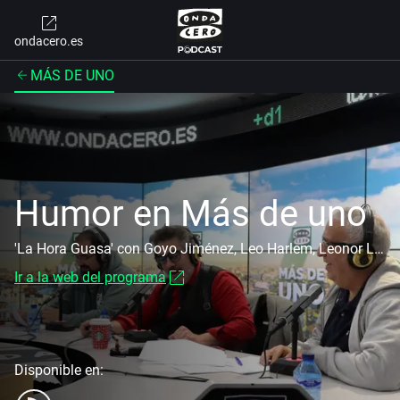
ondacero.es
MÁS DE UNO
Humor en Más de uno
'La Hora Guasa' con Goyo Jiménez, Leo Harlem, Leonor Lavado y Agustín Jiménez
Ir a la web del programa
Disponible en: