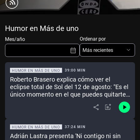
Humor en Más de uno
Ordenar por
Mes/año
Más recientes
39:00 MIN
HUMOR EN MÁS DE UNO
Roberto Brasero explica cómo ver el
Ene
Feb
Mar
Abr
eclipse total de Sol del 12 de agosto: "Es el
único momento en el que puedes quitarte
May
Jun
Jul
Ago
las gafas"
Sep
Oct
Nov
Dic
Borrar
Mes actual
37:24 MIN
HUMOR EN MÁS DE UNO
Adrián Lastra presenta 'Ni contigo ni sin