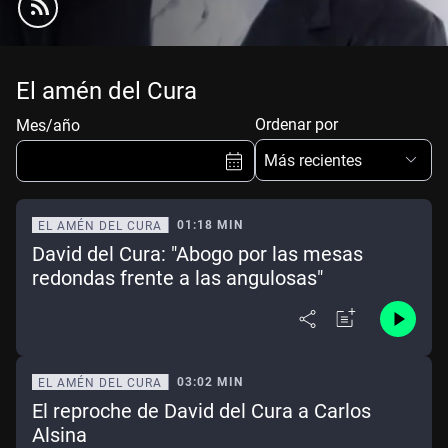
El amén del Cura
Ordenar por
Mes/año
Más recientes
01:18 MIN
EL AMÉN DEL CURA
David del Cura: "Abogo por las mesas
Ene
Feb
Mar
Abr
redondas frente a las angulosas"
May
Jun
Jul
Ago
Sep
Oct
Nov
Dic
03:02 MIN
EL AMÉN DEL CURA
Borrar
Mes actual
El reproche de David del Cura a Carlos
Alsina