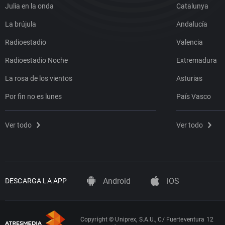
Julia en la onda
Catalunya
La brújula
Andalucía
Radioestadio
Valencia
Radioestadio Noche
Extremadura
La rosa de los vientos
Asturias
Por fin no es lunes
País Vasco
Ver todo
Ver todo
Android
iOS
DESCARGA LA APP
Copyright © Uniprex, S.A.U., C/ Fuerteventura 12