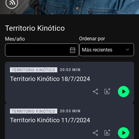
Territorio Kinótico
Ordenar por
Mes/año
Más recientes
20:53 MIN
TERRITORIO KINÓTICO
Territorio Kinótico 18/7/2024
Ene
Feb
Mar
Abr
May
Jun
Jul
Ago
Sep
Oct
Nov
Dic
20:53 MIN
TERRITORIO KINÓTICO
Territorio Kinótico 11/7/2024
Borrar
Mes actual