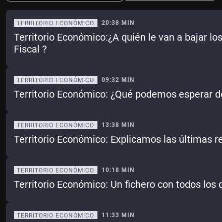
20:38 MIN
TERRITORIO ECONÓMICO
Territorio Económico:¿A quién le van a bajar l
Ene
Feb
Mar
Abr
Fiscal ?
May
Jun
Jul
Ago
09:32 MIN
TERRITORIO ECONÓMICO
Sep
Oct
Nov
Dic
Territorio Económico: ¿Qué podemos esperar de
Borrar
Mes actual
13:38 MIN
TERRITORIO ECONÓMICO
Territorio Económico: Explicamos las últimas 
10:18 MIN
TERRITORIO ECONÓMICO
Territorio Económico: Un fichero con todos los
11:33 MIN
TERRITORIO ECONÓMICO