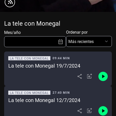
La tele con Monegal
Ordenar por
Mes/año
Más recientes
09:44 MIN
LA TELE CON MONEGAL
La tele con Monegal 19/7/2024
Ene
Feb
Mar
Abr
May
Jun
Jul
Ago
Sep
Oct
Nov
Dic
27:40 MIN
LA TELE CON MONEGAL
La tele con Monegal 12/7/2024
Borrar
Mes actual