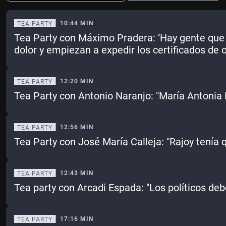
10:44 MIN
TEA PARTY
Tea Party con Máximo Pradera: ‘Hay gente que 
Ene
Feb
Mar
Abr
dolor y empiezan a expedir los certificados de 
May
Jun
Jul
Ago
12:20 MIN
TEA PARTY
Sep
Oct
Nov
Dic
Tea Party con Antonio Naranjo: "María Antonia
Borrar
Mes actual
12:56 MIN
TEA PARTY
Tea Party con José María Calleja: "Rajoy tenía 
12:43 MIN
TEA PARTY
Tea party con Arcadi Espada: "Los políticos de
17:16 MIN
TEA PARTY