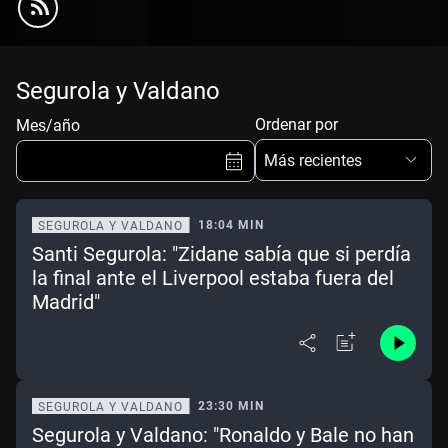
Segurola y Valdano
Ordenar por
Mes/año
Más recientes
18:04 MIN
SEGUROLA Y VALDANO
Santi Segurola: "Zidane sabía que si perdía
Ene
Feb
Mar
Abr
la final ante el Liverpool estaba fuera del
Madrid"
May
Jun
Jul
Ago
Sep
Oct
Nov
Dic
Borrar
Mes actual
23:30 MIN
SEGUROLA Y VALDANO
Segurola y Valdano: "Ronaldo y Bale no han