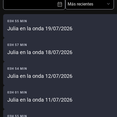
Más recientes
03H 55 MIN
Julia en la onda 19/07/2026
Ene
Feb
Mar
Abr
May
Jun
Jul
Ago
03H 57 MIN
Julia en la onda 18/07/2026
Sep
Oct
Nov
Dic
Borrar
Mes actual
03H 54 MIN
Julia en la onda 12/07/2026
03H 01 MIN
Julia en la onda 11/07/2026
03H 55 MIN