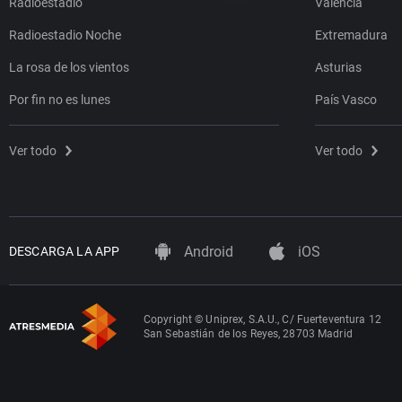
Radioestadio
Valencia
Radioestadio Noche
Extremadura
La rosa de los vientos
Asturias
Por fin no es lunes
País Vasco
Ver todo
Ver todo
Android
iOS
DESCARGA LA APP
Copyright © Uniprex, S.A.U., C/ Fuerteventura 12
San Sebastián de los Reyes, 28703 Madrid