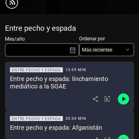
Entre pecho y espada
Ordenar por
Mes/año
Más recientes
12:09 MIN
ENTRE PECHO Y ESPADA
Entre pecho y espada: linchamiento
Ene
Feb
Mar
Abr
mediático a la SGAE
May
Jun
Jul
Ago
Sep
Oct
Nov
Dic
20:34 MIN
ENTRE PECHO Y ESPADA
Borrar
Mes actual
Entre pecho y espada: Afganistán