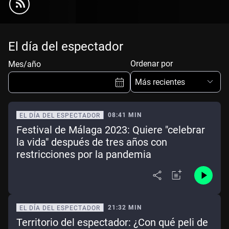
El día del espectador
Ordenar por
Mes/año
Más recientes
08:41 MIN
EL DÍA DEL ESPECTADOR
Festival de Málaga 2023: Quiere "celebrar
Ene
Feb
Mar
Abr
la vida" después de tres años con
restricciones por la pandemia
May
Jun
Jul
Ago
Sep
Oct
Nov
Dic
Borrar
Mes actual
21:32 MIN
EL DÍA DEL ESPECTADOR
Territorio del espectador: ¿Con qué peli de